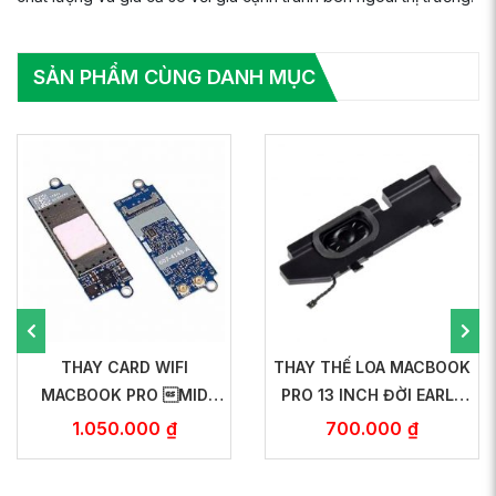
SẢN PHẨM CÙNG DANH MỤC
THAY CARD WIFI
THAY THẾ LOA MACBOOK
MACBOOK PRO MID
PRO 13 INCH ĐỜI EARLY
2009 – MID 2012
2011 ĐẾN MID 2012
1.050.000
₫
700.000
₫