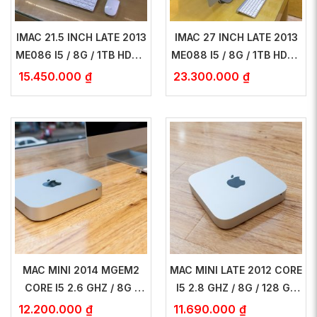
IMAC 21.5 INCH LATE 2013
IMAC 27 INCH LATE 2013
ME086 I5 / 8G / 1TB HDD –
ME088 I5 / 8G / 1TB HDD /
NEW 99%
VGA GTX 755M 1G – NEW
15.450.000
₫
23.300.000
₫
99%
MAC MINI 2014 MGEM2
MAC MINI LATE 2012 CORE
CORE I5 2.6 GHZ / 8G /
I5 2.8 GHZ / 8G / 128 GB
1TB HDD – NEW 99%
SSD + 1TB HDD – NEW
12.200.000
₫
11.690.000
₫