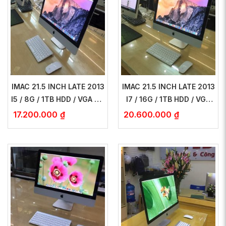
IMAC 21.5 INCH LATE 2013
IMAC 21.5 INCH LATE 2013
I5 / 8G / 1TB HDD / VGA GT
I7 / 16G / 1TB HDD / VGA
750M 1G – NEW 99%
GT 750M 1G – NEW 99%
17.200.000
₫
20.600.000
₫