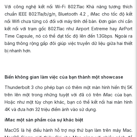
Với công nghệ kết nối Wi-Fi 802.11ac Khả năng tương thích
chuẩn IEEE 802.11a/b/g/n, Bluetooth 4.2 , iMac cho tốc độ kết
nối Wifi chưa từng có đối với máy tính để bàn. Đơn giản chỉ cần
kết nối với trạm gốc 802.11ac như Airport Extreme hay AirPort
Time Capsule, nó có thể đạt tốc độ lên đến 1.3Gbps. Ngoài ra
băng thông rộng gấp đôi giúp việc truyền dữ liệu giữa hai thiết
bị nhanh hơn.
Biến không gian làm việc của bạn thành một showcase
Thunderbolt 3 cho phép bạn có thêm một màn hình hiển thị 5K
trên lên một trong những tuyệt vời đã có trên iMac của bạn.
Hoặc như một tùy chọn khác, bạn có thể kết nối hai màn hình
4K và đưa hơn 32 triệu điểm ảnh vào sử dụng.
iMac một sản phẩm của sự khác biệt
MacOS là hệ điều hành hỗ trợ mọi thứ bạn làm trên máy Mac.