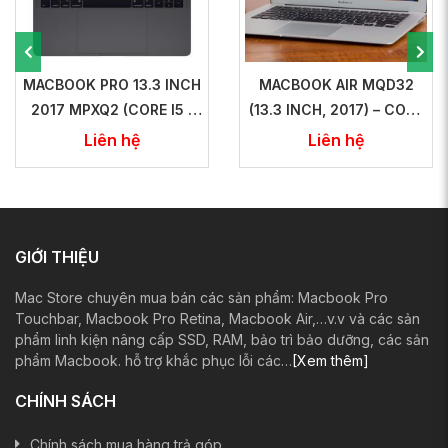
MACBOOK PRO 13.3 INCH
MACBOOK AIR MQD32
2017 MPXQ2 (CORE I5 /
(13.3 INCH, 2017) – CORE
8GB / 128GB) (GRAY
I5 / RAM 8GB / SSD
Liên hệ
Liên hệ
SPACE)
128GB- NEW
GIỚI THIỆU
Mac Store chuyên mua bán các sản phẩm: Macbook Pro
Touchbar, Macbook Pro Retina, Macbook Air,…v.v và các sản
phẩm linh kiện nâng cấp SSD, RAM, bảo trì bảo dưỡng, các sản
phẩm Macbook. hỗ trợ khắc phục lỗi các…
[Xem thêm]
CHÍNH SÁCH
Chính sách mua hàng trả góp