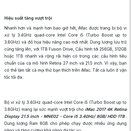
Hiệu suất tăng vượt trội
Nhanh hơn và mạnh hơn bao giờ hết, iMac được trang bị bộ vi
xử lý 3.4GHz quad-core Intel Core i5 (Turbo Boost up to
3.8GHz) và đồ họa hiệu năng cao mới nhất. Dung lượng lưu trữ
cũng tăng lên, với 1TB Fusion Drive, Cấu hình tới 256GB, 512GB
hoặc 1TB nhanh và rộng rãi hiện có trong các cấu hình tiêu
chuẩn của cả mô hình Retina 27 inch và 21.5 inch. Vì vậy, bạn
có thể làm tất cả mọi thứ bạn thích trên iMac. Tất cả luôn ở vận
tốc tối đa.
Bộ vi xử lý 3.4GHz quad-core Intel Core i5 (Turbo Boost up to
3.8GHz) mang lại sức mạnh vượt trội cho
iMac 2017 4K Retina
Display 21.5 inch - MNE02 - Core i5 3.4GHz/ 8GB/ HDD 1TB
.
Dung lượng Ram 8GB cho phép chạy được nhiều ứng dụng
nặng và tăng cường khả năng đa tác vụ.