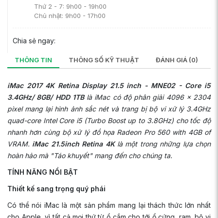
Thứ 2 - 7: 9h00 - 19h00
Chủ nhật: 9h00 - 17h00
Chia sẻ ngay:
THÔNG TIN
THÔNG SỐ KỸ THUẬT
ĐÁNH GIÁ (0)
iMac 2017 4K Retina Display 21.5 inch - MNE02 - Core i5
3.4GHz/ 8GB/ HDD 1TB
l
à iMac có độ phân giải 4096 x 2304
pixel mang lại hình ảnh sắc nét và trang bị bộ vi xử lý 3.4GHz
quad-core Intel Core i5 (Turbo Boost up to 3.8GHz) cho tốc độ
nhanh hơn cùng bộ xử lý đồ họa Radeon Pro 560 with 4GB of
VRAM.
iMac 21.5inch Retina 4K
là một trong những lựa chọn
hoàn hảo mà "Táo khuyết" mang đến cho chúng ta.
TÍNH NĂNG NỔI BẬT
Thiết kế sang trọng quý phái
Có thể nói iMac là một sản phẩm mang lại thách thức lớn nhất
cho Apple, vì tất cả mọi thứ từ ổ cắm cho tới ổ cứng, ram, bộ vi