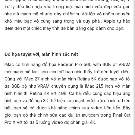
xử lý đều tích hợp vào trong một màn hình vừa đẹp vừa gọn
nhẹ mà mạnh mẽ nhưng dày chỉ 5mm. Với lớp vỏ nhôm nguyên
khối màu bạc vô cùng sang trọng và qúy phái, Apple tự hào
đem đến một chiếc máy tính để bàn đẳng cấp dành cho bạn.
Đồ họa tuyệt vời, màn hình sắc nét
IMac có tính năng đồ họa Radeon Pro 560 with 4GB of VRAM
mới mạnh mẽ làm cho mọi thứ bạn nhìn thấy trở nên tuyệt diệu.
Cùng với IMac 27 inch với màn hình Retina 5K được nạp với tối
đa 8GB bộ nhớ VRAM chuyên dụng là iMac 21.5 inch với màn
hình hiển thị Retina 4K với 4GB. Cả hai đều cung cấp hiệu ứng
hình ảnh và đồ họa 3D thể hiện sức mạnh vượt trội củ mình. Trên
hết, bạn sẽ có được khả năng chỉnh sửa video tiên tiến. Bây
giờ, bạn có thể chỉnh sửa các dự án multicam trong Final Cut
Pro X với tối đa 5 luồng video độ phân giải 4K.